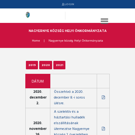
LOGIN
NAGYERNYE KÖZSÉG HELYI ÖNKORMÁNYZATA
Home
Nagyernye község Helyi Önkormányzata
2019
2020
2021
DÁTUM
2020.
Összehívó a 2020.
december
december 8.-i soros
2.
ülésre.
A szelektív és a
háztartási hulladék
2020.
elszállításának
november
ütemezése Nagyernye
26.
község 2. övezetében