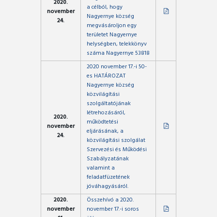
2020.
a célból, hogy
november
Nagyernye község
24.
megvásároljon egy
területet Nagyernye
helységben, telekkönyv
száma Nagyernye 53818
2020 november 17.-i 50-
es HATÁROZAT
Nagyernye község
közvilágítási
szolgáltatójának
létrehozásáról,
2020.
működtetési
november
eljárásának, a
24.
közvilágítási szolgálat
Szervezési és Működési
Szabályzatának
valamint a
feladatfüzetének
jóváhagyásáról.
2020.
Összehívó a 2020.
november
november 17.-i soros