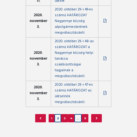
11.
ülésre.
2020. október 29.-i 49-es
2020.
számú HATÁROZAT
november
Nagyernye község
3.
alpolgármesterének
megválasztásáról.
2020. október 29.-i 48-as
számú HATÁROZAT a
2020.
Nagyernye község helyi
november
tanácsa
3.
szakbizottságai
tagjainak a
megválasztásáról.
2020. október 29.-i 47-es
2020.
számú HATÁROZAT az
november
üléselnök
3.
megválasztásáról.
1
2
3
4
…
9