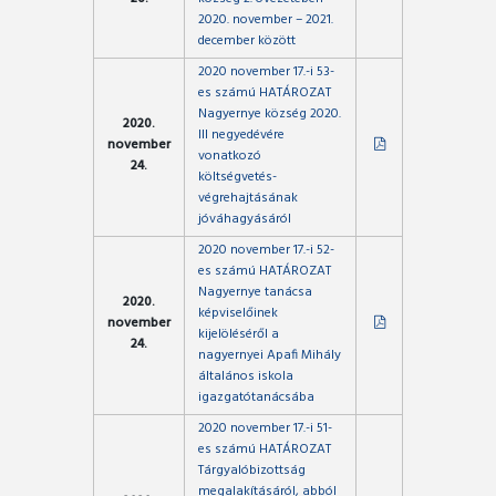
2020. november – 2021.
december között
2020 november 17.-i 53-
es számú HATÁROZAT
Nagyernye község 2020.
2020.
III negyedévére
november
vonatkozó
24.
költségvetés-
végrehajtásának
jóváhagyásáról
2020 november 17.-i 52-
es számú HATÁROZAT
Nagyernye tanácsa
2020.
képviselőinek
november
kijelöléséről a
24.
nagyernyei Apafi Mihály
általános iskola
igazgatótanácsába
2020 november 17.-i 51-
es számú HATÁROZAT
Tárgyalóbizottság
megalakításáról, abból