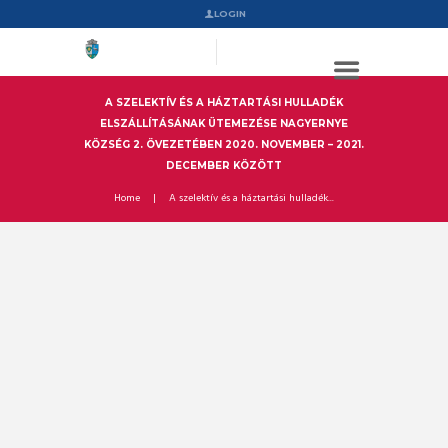
LOGIN
A SZELEKTÍV ÉS A HÁZTARTÁSI HULLADÉK
ELSZÁLLÍTÁSÁNAK ÜTEMEZÉSE NAGYERNYE
KÖZSÉG 2. ÖVEZETÉBEN 2020. NOVEMBER – 2021.
DECEMBER KÖZÖTT
Home
A szelektív és a háztartási hulladék...