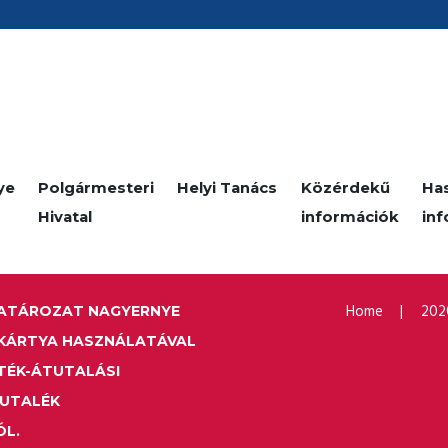
ye
Polgármesteri
Helyi Tanács
Közérdekű
Ha
Hivatal
információk
in
Home
202
 HATÁROZAT NAGYERNYE
KÁRTYA HASZNÁLATÁVAL
ETÉK-ÁTUTALÁSI
JUTALÉK
L.