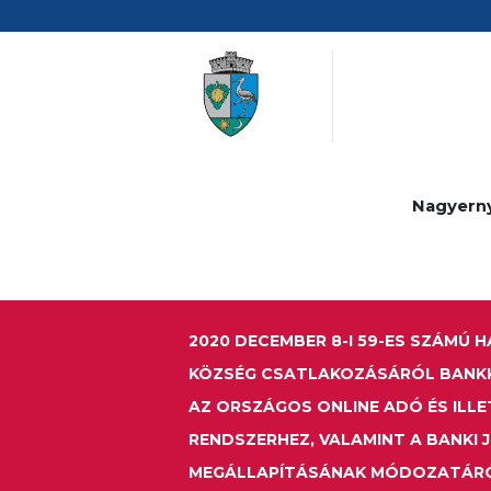
Nagyern
2020 DECEMBER 8-I 59-ES SZÁMÚ
KÖZSÉG CSATLAKOZÁSÁRÓL BANK
AZ ORSZÁGOS ONLINE ADÓ ÉS ILL
RENDSZERHEZ, VALAMINT A BANKI 
MEGÁLLAPÍTÁSÁNAK MÓDOZATÁRÓ