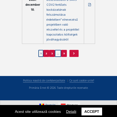
december
COV2 fertőzés
10.
kockázatának
felszámolása
érdekében” elnevezésű
projektben való
részvétel és a projekttel
kapcsolatos költségek
jóváhagyásáról
1
2
3
…
9
Politica noastră de confidențialitate
Ce sunt cookie-urile?
Primăria Ernei © 2026. Toate drepturile rezervate.
Román
Magyar
Acest site utilizează cookies
Detalii
ACCEPT