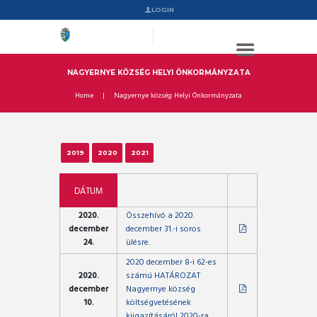
LOGIN
NAGYERNYE KÖZSÉG HELYI ÖNKORMÁNYZATA
Home
Nagyernye község Helyi Önkormányzata
2019
2020
2021
DÁTUM
2020.
Összehívó a 2020.
december
december 31.-i soros
24.
ülésre.
2020 december 8-i 62-es
2020.
számú HATÁROZAT
december
Nagyernye község
10.
költségvetésének
kiigazításáról 2020-ra