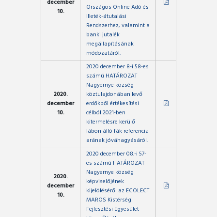
december
Országos Online Adó és
10.
Illeték-átutalási
Rendszerhez, valamint a
banki jutalék
megállapításának
módozatáról.
2020 december 8-i 58-es
számú HATÁROZAT
Nagyernye község
2020.
köztulajdonában levő
december
erdőkből értékesítési
10.
célból 2021-ben
kitermelésre kerülő
lábon álló fák referencia
arának jóváhagyásáról.
2020 december 08.-i 57-
es számú HATÁROZAT
Nagyernye község
2020.
képviselőjének
december
kijelöléséről az ECOLECT
10.
MAROS Kistérségi
Fejlesztési Egyesület