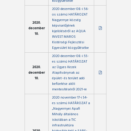
közgyűlésébe
2020 december 08.-i 56-
os számú HATÁROZAT
Nagyernye község
2020.
képviselőjének
december
kijelöléséről az AQUA
10.
INVEST MAROS
Kistérségi Fejlesztési
Egyesület közgyűlésébe
2020 december 08.-i 55-
es számú HATÁROZAT
2020.
az Ügyes Kezek
december
Alapítványnak az
10.
épület- és terület adó
befizetése alóli
mentesítéséről 2021-re
2020 november 17-i 54-
es számú HATÁROZAT a
„Nagyernyei Apafi
Mihály általános
iskolában a TIC
infrastruktúra
2020.
biztosításáról a SARS-