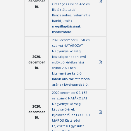
december
Országos Online Adó és
10.
Illeték-átutalási
Rendszerhez, valamint a
banki jutalék
megállapításának
módozatáról.
2020 december 8-i 58-es
számú HATÁROZAT
Nagyernye község
2020.
köztulajdonában levő
december
erdőkből értékesítési
10.
célból 2021-ben
kitermelésre kerülő
lábon álló fák referencia
arának jóváhagyásáról.
2020 december 08.-i 57-
es számú HATÁROZAT
Nagyernye község
2020.
képviselőjének
december
kijelöléséről az ECOLECT
10.
MAROS Kistérségi
Fejlesztési Egyesület