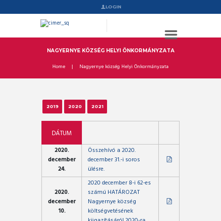
LOGIN
NAGYERNYE KÖZSÉG HELYI ÖNKORMÁNYZATA
Home
Nagyernye község Helyi Önkormányzata
2019
2020
2021
DÁTUM
2020.
Összehívó a 2020.
december
december 31.-i soros
24.
ülésre.
2020 december 8-i 62-es
2020.
számú HATÁROZAT
december
Nagyernye község
10.
költségvetésének
kiigazításáról 2020-ra