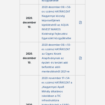
közgyűlésébe
2020 december 08.-i 56-
os számú HATÁROZAT
Nagyernye község
2020.
képviselőjének
december
kijelöléséről az AQUA
10.
INVEST MAROS
Kistérségi Fejlesztési
Egyesület közgyűlésébe
2020 december 08.-i 55-
es számú HATÁROZAT
2020.
az Ügyes Kezek
december
Alapítványnak az
10.
épület- és terület adó
befizetése alóli
mentesítéséről 2021-re
2020 november 17-i 54-
es számú HATÁROZAT a
„Nagyernyei Apafi
Mihály általános
iskolában a TIC
infrastruktúra
2020.
biztosításáról a SARS-