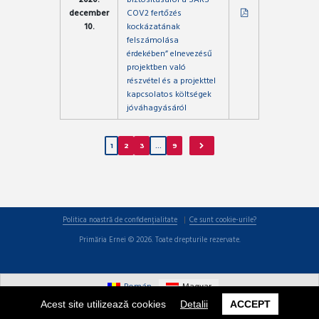
december
COV2 fertőzés
10.
kockázatának
felszámolása
érdekében” elnevezésű
projektben való
részvétel és a projekttel
kapcsolatos költségek
jóváhagyásáról
1
2
3
…
9
Politica noastră de confidențialitate
Ce sunt cookie-urile?
Primăria Ernei © 2026. Toate drepturile rezervate.
Román
Magyar
Acest site utilizează cookies
Detalii
ACCEPT