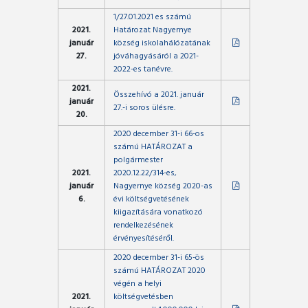
1/27.01.2021 es számú
2021.
Határozat Nagyernye
január
község iskolahálózatának
27.
jóváhagyásáról a 2021-
2022-es tanévre.
2021.
Összehívó a 2021. január
január
27.-i soros ülésre.
20.
2020 december 31-i 66-os
számú HATÁROZAT a
polgármester
2021.
2020.12.22/314-es,
január
Nagyernye község 2020-as
6.
évi költségvetésének
kiigazítására vonatkozó
rendelkezésének
érvényesítéséről.
2020 december 31-i 65-ös
számú HATÁROZAT 2020
végén a helyi
2021.
költségvetésben