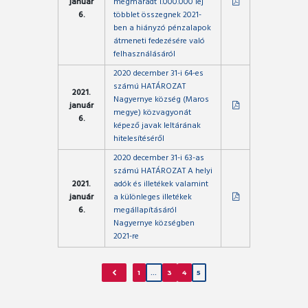
január
megmaradt 1.000.000 lej
6.
többlet összegnek 2021-
ben a hiányzó pénzalapok
átmeneti fedezésére való
felhasználásáról
2020 december 31-i 64-es
számú HATÁROZAT
2021.
Nagyernye község (Maros
január
megye) közvagyonát
6.
képező javak leltárának
hitelesítéséről
2020 december 31-i 63-as
számú HATÁROZAT A helyi
2021.
adók és illetékek valamint
január
a különleges illetékek
6.
megállapításáról
Nagyernye községben
2021-re
1
…
3
4
5