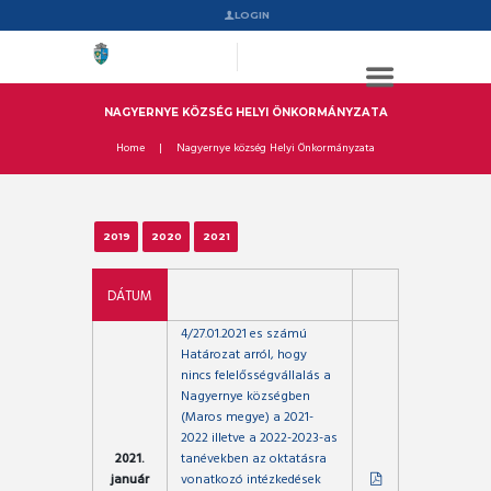
LOGIN
NAGYERNYE KÖZSÉG HELYI ÖNKORMÁNYZATA
Home
Nagyernye község Helyi Önkormányzata
2019
2020
2021
DÁTUM
4/27.01.2021 es számú
Határozat arról, hogy
nincs felelősségvállalás a
Nagyernye községben
(Maros megye) a 2021-
2022 illetve a 2022-2023-as
2021.
tanévekben az oktatásra
január
vonatkozó intézkedések