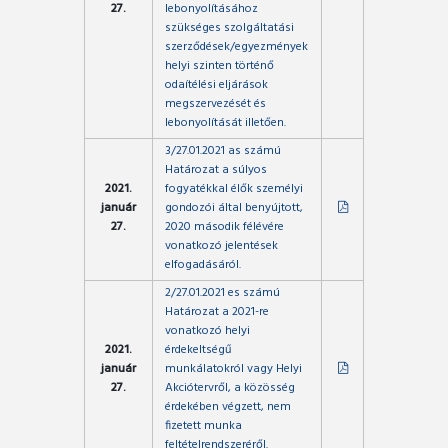
27.
lebonyolításához
szükséges szolgáltatási
szerződések/egyezmények
helyi szinten történő
odaítélési eljárások
megszervezését és
lebonyolítását illetően.
3/27.01.2021 as számú
Határozat a súlyos
2021.
fogyatékkal élők személyi
január
gondozói által benyújtott,
27.
2020 második félévére
vonatkozó jelentések
elfogadásáról.
2/27.01.2021 es számú
Határozat a 2021-re
vonatkozó helyi
2021.
érdekeltségű
január
munkálatokról vagy Helyi
27.
Akciótervről, a közösség
érdekében végzett, nem
fizetett munka
feltételrendszeréről.