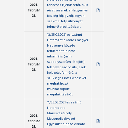
2021.
tanácsos kijelöléséről, akik
február
részt vesznek a Nagyernye
25.
község főjegyzője egyéni
szakmai teljesítményét
felmérő bizottságban.
12/25.02.2021 es számú
Határozat a Maros megyei
Nagyernye község
területén található
informális (nem
2021.
szabályszerűen létrejött)
február
telepeket azonosító, ezek
25.
helyzetét felmérő, a
szükséges intézkedéseket
meghatározó
munkacsoport
megalakításáról.
11/25.02.2021 es számú
Határozat a
Marosvásárhely
2021.
Metropoliszövezet
február
Egyesület alapító okirata
25.