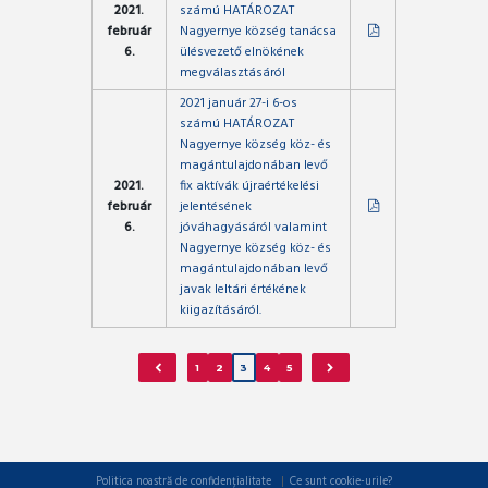
2021.
számú HATÁROZAT
február
Nagyernye község tanácsa
6.
ülésvezető elnökének
megválasztásáról
2021 január 27-i 6-os
számú HATÁROZAT
Nagyernye község köz- és
magántulajdonában levő
2021.
fix aktívák újraértékelési
február
jelentésének
6.
jóváhagyásáról valamint
Nagyernye község köz- és
magántulajdonában levő
javak leltári értékének
kiigazításáról.
1
2
3
4
5
Politica noastră de confidențialitate
Ce sunt cookie-urile?