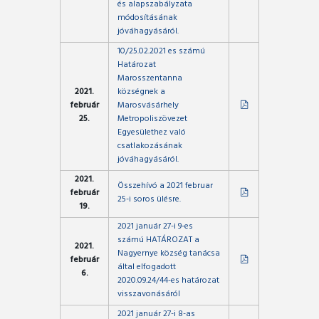
és alapszabályzata
módosításának
jóváhagyásáról.
10/25.02.2021 es számú
Határozat
Marosszentanna
2021.
községnek a
február
Marosvásárhely
25.
Metropoliszövezet
Egyesülethez való
csatlakozásának
jóváhagyásáról.
2021.
Összehívó a 2021 februar
február
25-i soros ülésre.
19.
2021 január 27-i 9-es
számú HATÁROZAT a
2021.
Nagyernye község tanácsa
február
által elfogadott
6.
2020.09.24/44-es határozat
visszavonásáról
2021 január 27-i 8-as