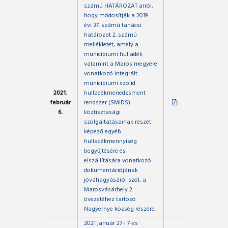
számú HATÁROZAT arról,
hogy módosítják a 2019.
évi 37. számú tanácsi
határozat 2. számú
mellékletét, amely a
municípiumi hulladék
valamint a Maros megyére
vonatkozó integrált
municípiumi szolid
2021.
hulladékmenedzsment
február
rendszer (SMIDS)
6.
köztisztasági
szolgáltatásainak részét
képező egyéb
hulladékmennyiség
begyűjtésére és
elszállítására vonatkozó
dokumentációjának
jóváhagyásáról szól, a
Marosvásárhely 2.
övezetéhez tartozó
Nagyernye község részére.
2021 január 27-i 7-es