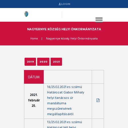
LOGIN
NAGYERNYE KÖZSÉG HELYI ÖNKORMÁNYZATA
Home
Nagyernye község Helyi Önkormányzata
2019
2020
2021
DÁTUM
14/25.02.2021 es számú
Határozat Gabor Mihaly
2021.
helyi tanácsos úr
február
mandátuma
25.
megszűnésének
megállapításáról.
13/25.02.2021 es számú
Határozat két helyi