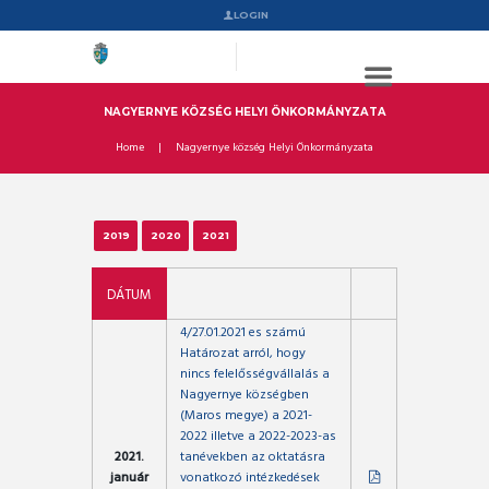
LOGIN
NAGYERNYE KÖZSÉG HELYI ÖNKORMÁNYZATA
Home
Nagyernye község Helyi Önkormányzata
2019
2020
2021
DÁTUM
4/27.01.2021 es számú
Határozat arról, hogy
nincs felelősségvállalás a
Nagyernye községben
(Maros megye) a 2021-
2022 illetve a 2022-2023-as
2021.
tanévekben az oktatásra
január
vonatkozó intézkedések