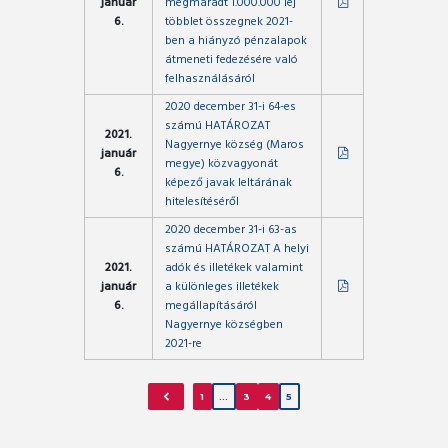
január
megmaradt 1.000.000 lej
6.
többlet összegnek 2021-
ben a hiányzó pénzalapok
átmeneti fedezésére való
felhasználásáról
2020 december 31-i 64-es
számú HATÁROZAT
2021.
Nagyernye község (Maros
január
megye) közvagyonát
6.
képező javak leltárának
hitelesítéséről
2020 december 31-i 63-as
számú HATÁROZAT A helyi
2021.
adók és illetékek valamint
január
a különleges illetékek
6.
megállapításáról
Nagyernye községben
2021-re
1
…
3
4
5