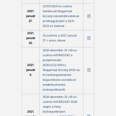
1/27.01.2021 es számú
2021.
Határozat Nagyernye
január
község iskolahálózatának
27.
jóváhagyásáról a 2021-
2022-es tanévre.
2021.
Összehívó a 2021. január
január
27.-i soros ülésre.
20.
2020 december 31-i 66-os
számú HATÁROZAT a
polgármester
2021.
2020.12.22/314-es,
január
Nagyernye község 2020-as
6.
évi költségvetésének
kiigazítására vonatkozó
rendelkezésének
érvényesítéséről.
2020 december 31-i 65-ös
számú HATÁROZAT 2020
végén a helyi
2021.
költségvetésben