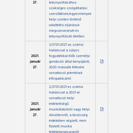
27.
lebonyolításához
szükséges szolgáltatási
szerződések/egyezmények
helyi szinten történő
odaítélési eljárások
megszervezését és
lebonyolítását illetően.
3/27.01.2021 as számú
Határozat a súlyos
2021.
fogyatékkal élők személyi
január
gondozói által benyújtott,
27.
2020 második félévére
vonatkozó jelentések
elfogadásáról.
2/27.01.2021 es számú
Határozat a 2021-re
vonatkozó helyi
2021.
érdekeltségű
január
munkálatokról vagy Helyi
27.
Akciótervről, a közösség
érdekében végzett, nem
fizetett munka
feltételrendszeréről.