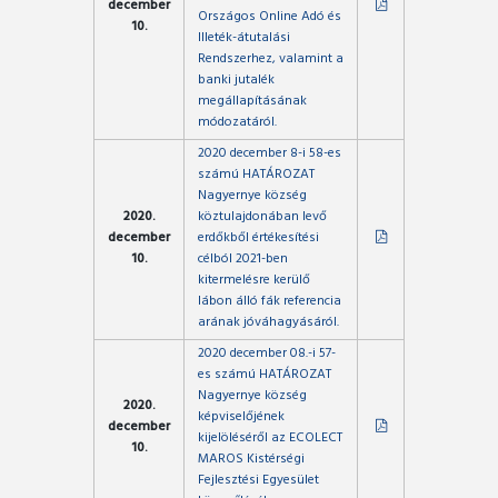
december
Országos Online Adó és
10.
Illeték-átutalási
Rendszerhez, valamint a
banki jutalék
megállapításának
módozatáról.
2020 december 8-i 58-es
számú HATÁROZAT
Nagyernye község
2020.
köztulajdonában levő
december
erdőkből értékesítési
10.
célból 2021-ben
kitermelésre kerülő
lábon álló fák referencia
arának jóváhagyásáról.
2020 december 08.-i 57-
es számú HATÁROZAT
Nagyernye község
2020.
képviselőjének
december
kijelöléséről az ECOLECT
10.
MAROS Kistérségi
Fejlesztési Egyesület