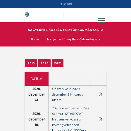
LOGIN
NAGYERNYE KÖZSÉG HELYI ÖNKORMÁNYZATA
Home
Nagyernye község Helyi Önkormányzata
2019
2020
2021
DÁTUM
2020.
Összehívó a 2020.
december
december 31.-i soros
24.
ülésre.
2020 december 8-i 62-es
2020.
számú HATÁROZAT
december
Nagyernye község
10.
költségvetésének
kiigazításáról 2020-ra