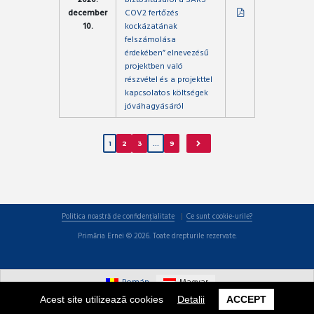
december
COV2 fertőzés
10.
kockázatának
felszámolása
érdekében” elnevezésű
projektben való
részvétel és a projekttel
kapcsolatos költségek
jóváhagyásáról
1
2
3
…
9
Politica noastră de confidențialitate
Ce sunt cookie-urile?
Primăria Ernei © 2026. Toate drepturile rezervate.
Román
Magyar
Acest site utilizează cookies
Detalii
ACCEPT