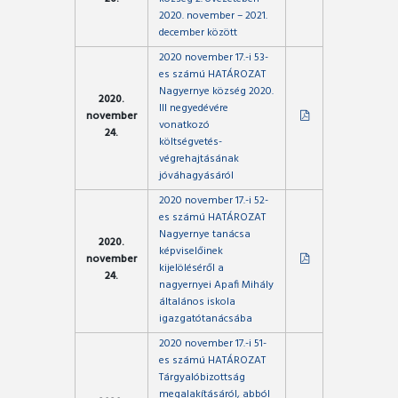
2020. november – 2021.
december között
2020 november 17.-i 53-
es számú HATÁROZAT
Nagyernye község 2020.
2020.
III negyedévére
november
vonatkozó
24.
költségvetés-
végrehajtásának
jóváhagyásáról
2020 november 17.-i 52-
es számú HATÁROZAT
Nagyernye tanácsa
2020.
képviselőinek
november
kijelöléséről a
24.
nagyernyei Apafi Mihály
általános iskola
igazgatótanácsába
2020 november 17.-i 51-
es számú HATÁROZAT
Tárgyalóbizottság
megalakításáról, abból