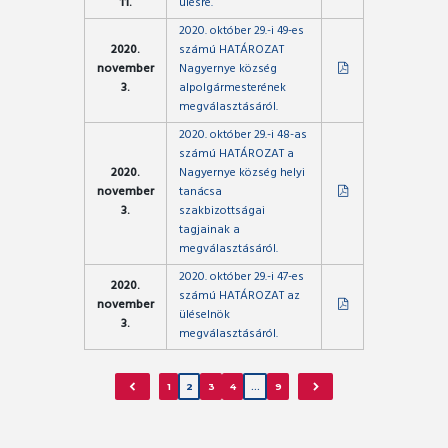
11.
ülésre.
2020. október 29.-i 49-es
2020.
számú HATÁROZAT
november
Nagyernye község
3.
alpolgármesterének
megválasztásáról.
2020. október 29.-i 48-as
számú HATÁROZAT a
2020.
Nagyernye község helyi
november
tanácsa
3.
szakbizottságai
tagjainak a
megválasztásáról.
2020. október 29.-i 47-es
2020.
számú HATÁROZAT az
november
üléselnök
3.
megválasztásáról.
1
2
3
4
…
9