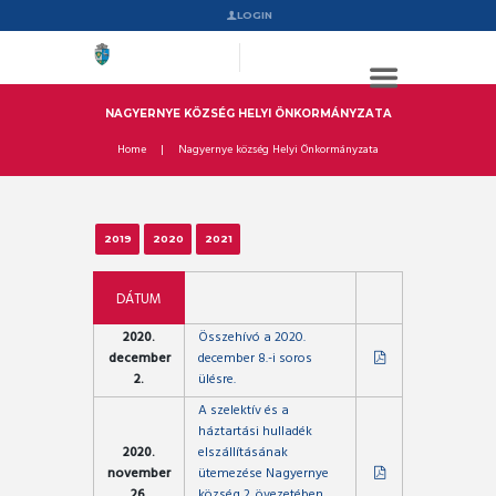
LOGIN
NAGYERNYE KÖZSÉG HELYI ÖNKORMÁNYZATA
Home
Nagyernye község Helyi Önkormányzata
2019
2020
2021
DÁTUM
2020.
Összehívó a 2020.
december
december 8.-i soros
2.
ülésre.
A szelektív és a
háztartási hulladék
2020.
elszállításának
november
ütemezése Nagyernye
26.
község 2. övezetében