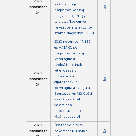
2020.
a célból, hogy
november
Nagyernye község
24.
megvásároljon egy
területet Nagyernye
helységben, telekkönyv
száma Nagyernye 53818
2020 november 17.-i 50-
es HATÁROZAT
Nagyernye község
közvilágítási
szolgáltatójának
létrehozásáról,
2020.
működtetési
november
eljárásának, a
24.
közvilágítási szolgálat
Szervezési és Működési
Szabályzatának
valamint a
feladatfüzetének
jóváhagyásáról.
2020.
Összehívó a 2020.
november
november 17.-i soros