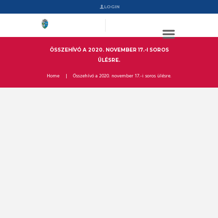
LOGIN
ÖSSZEHÍVÓ A 2020. NOVEMBER 17.-I SOROS
ÜLÉSRE.
Home
Összehívó a 2020. november 17.-i soros ülésre.