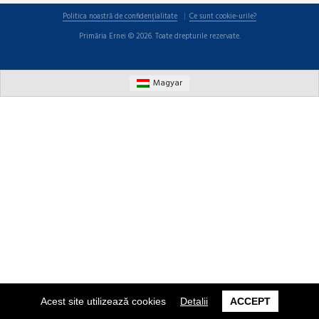
Politica noastră de confidențialitate
Ce sunt cookie-urile?
Primăria Ernei © 2026. Toate drepturile rezervate.
Magyar
Acest site utilizează cookies
Detalii
ACCEPT