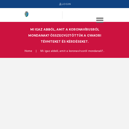
LOGIN
MI IGAZ ABBÓL, AMIT A KORONAVÍRUSRÓL
MONDANAK? ÖSSZEGYŰJTÖTTÜK A GYAKORI
TÉVHITEKET ÉS KÉRDÉSEKET.
Home
Mi igaz abból, amit a koronavírusról mondanak?...