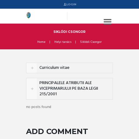
LOGIN
SIKLÓDI CSONGOR
Home
Helyi tanács
Siklódi Csongor
Curriculum vitae
PRINCIPALELE ATRIBUTII ALE
VICEPRIMARULUI PE BAZA LEGII
215/2001
no posts found
ADD COMMENT