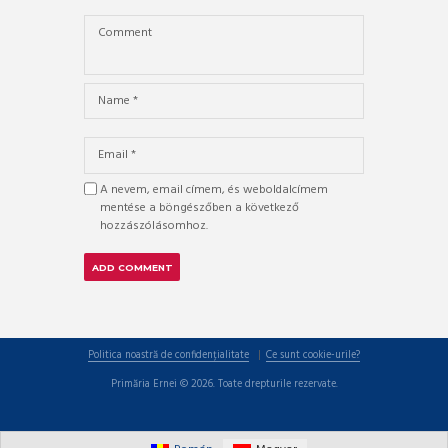
A nevem, email címem, és weboldalcímem
mentése a böngészőben a következő
hozzászólásomhoz.
Politica noastră de confidențialitate
Ce sunt cookie-urile?
Primăria Ernei © 2026. Toate drepturile rezervate.