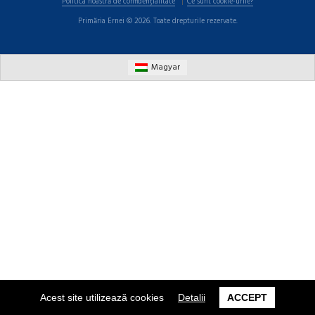
Politica noastră de confidențialitate
Ce sunt cookie-urile?
Primăria Ernei © 2026. Toate drepturile rezervate.
Magyar
Acest site utilizează cookies
Detalii
ACCEPT