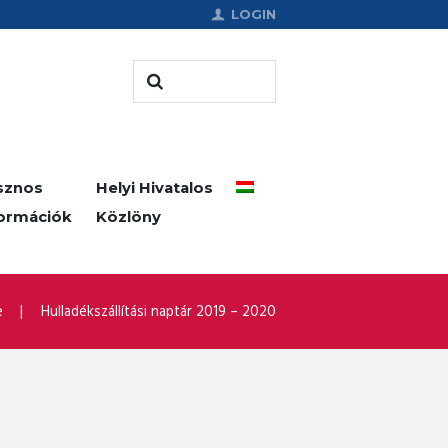
LOGIN
sznos
Helyi Hivatalos
formációk
Közlöny
e
Hulladékszállítási naptár 2019 – 2020