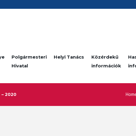
ye
Polgármesteri
Helyi Tanács
Közérdekű
Ha
Hivatal
információk
in
Hom
 – 2020