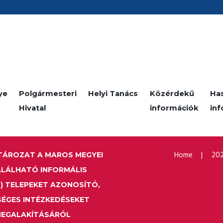
ye
Polgármesteri
Helyi Tanács
Közérdekű
Ha
Hivatal
információk
in
Home
202
HATÁROZAT A MAROS MEGYEI
ALÁLHATÓ INFORMÁLIS
) TELEPEKET AZONOSÍTÓ,
SÉGES INTÉZKEDÉSEKET
EGALAKÍTÁSÁRÓL