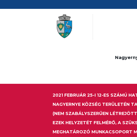
Nagyern
2021 FEBRUÁR 25-I 12-ES SZÁMÚ 
NAGYERNYE KÖZSÉG TERÜLETÉN T
(NEM SZABÁLYSZERŰEN LÉTREJÖTT
EZEK HELYZETÉT FELMÉRŐ, A SZÜK
MEGHATÁROZÓ MUNKACSOPORT M