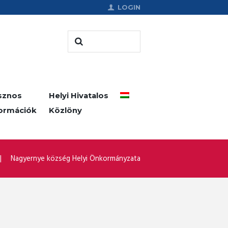
LOGIN
sznos
Helyi Hivatalos
formációk
Közlöny
Nagyernye község Helyi Önkormányzata