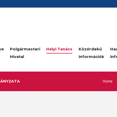
ye
Polgármesteri
Helyi Tanács
Közérdekű
Ha
Hivatal
információk
in
Home
MÁNYZATA