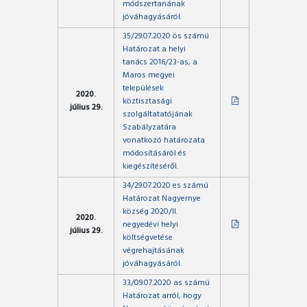
módszertanának
jóváhagyásáról.
35/29.07.2020 ös számú
Határozat a helyi
tanács 2016/23-as, a
Maros megyei
települések
2020.
köztisztasági
július 29.
szolgáltatatójának
Szabályzatára
vonatkozó határozata
módosításáról és
kiegészítéséről.
34/29.07.2020 es számú
Határozat Nagyernye
község 2020/II.
2020.
negyedévi helyi
július 29.
költségvetése
végrehajtásának
jóváhagyásáról.
33/09.07.2020 as számú
Határozat arról, hogy