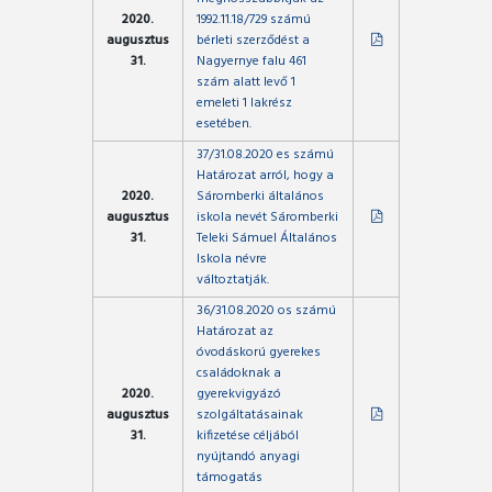
2020.
1992.11.18/729 számú
augusztus
bérleti szerződést a
31.
Nagyernye falu 461
szám alatt levő 1
emeleti 1 lakrész
esetében.
37/31.08.2020 es számú
Határozat arról, hogy a
2020.
Sáromberki általános
augusztus
iskola nevét Sáromberki
31.
Teleki Sámuel Általános
Iskola névre
változtatják.
36/31.08.2020 os számú
Határozat az
óvodáskorú gyerekes
családoknak a
2020.
gyerekvigyázó
augusztus
szolgáltatásainak
31.
kifizetése céljából
nyújtandó anyagi
támogatás