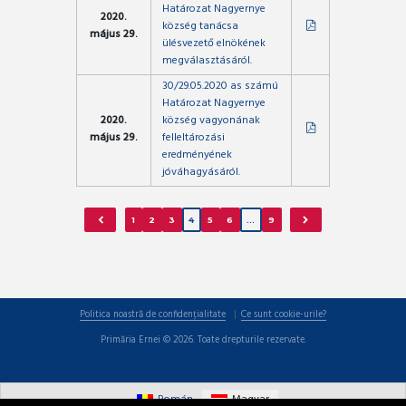
Határozat Nagyernye
2020.
község tanácsa
május 29.
ülésvezető elnökének
megválasztásáról.
30/29.05.2020 as számú
Határozat Nagyernye
2020.
község vagyonának
május 29.
felleltározási
eredményének
jóváhagyásáról.
1
2
3
4
5
6
…
9
Politica noastră de confidențialitate
Ce sunt cookie-urile?
Primăria Ernei © 2026. Toate drepturile rezervate.
Román
Magyar