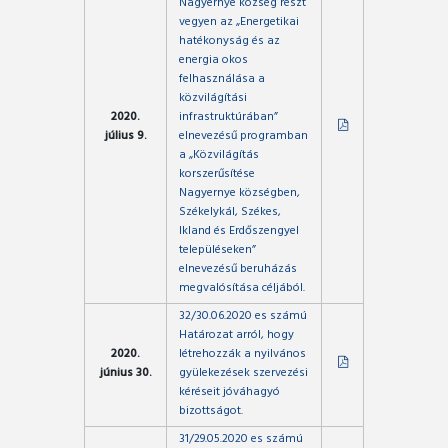
Nagyernye község részt
vegyen az „Energetikai
hatékonyság és az
energia okos
felhasználása a
közvilágítási
2020.
infrastruktúrában”
július 9.
elnevezésű programban
a „Közvilágítás
korszerűsítése
Nagyernye községben,
Székelykál, Székes,
Ikland és Erdőszengyel
településeken”
elnevezésű beruházás
megvalósítása céljából.
32/30.06.2020 es számú
Határozat arról, hogy
2020.
létrehozzák a nyilvános
június 30.
gyülekezések szervezési
kéréseit jóváhagyó
bizottságot.
31/29.05.2020 es számú