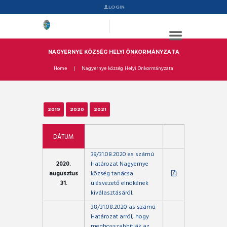
LOGIN
NAGYERNYE KÖZSÉG HELYI ÖNKORMÁNYZATA
Home
Nagyernye község Helyi Önkormányzata
2019
2020
2021
DÁTUM
39/31.08.2020 es számú
2020.
Határozat Nagyernye
augusztus
község tanácsa
31.
ülésvezető elnökének
kiválasztásáról.
38/31.08.2020 as számú
Határozat arról, hogy
meghosszabbítják az