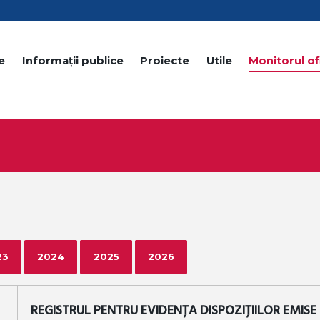
e
Informații publice
Proiecte
Utile
Monitorul ofi
23
2024
2025
2026
REGISTRUL PENTRU EVIDENȚA DISPOZIȚIILOR EMISE