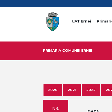
UAT Ernei
Primări
PRIMĂRIA COMUNEI ERNEI
2020
2021
2022
20
NR.