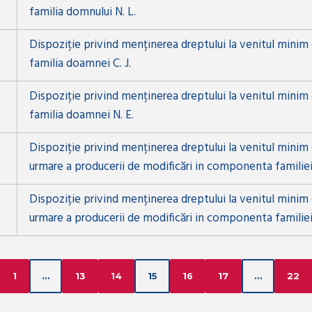
familia domnului N. L.
Dispoziție privind menținerea dreptului la venitul minim
familia doamnei C. J.
Dispoziție privind menținerea dreptului la venitul minim
familia doamnei N. E.
Dispoziție privind menținerea dreptului la venitul minim 
urmare a producerii de modificări in componenta familiei
Dispoziție privind menținerea dreptului la venitul minim 
urmare a producerii de modificări in componenta familiei
1
…
13
14
15
16
17
…
22