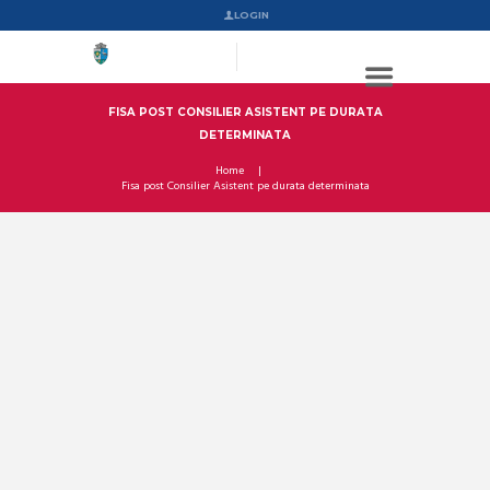
LOGIN
FISA POST CONSILIER ASISTENT PE DURATA
DETERMINATA
Home
Fisa post Consilier Asistent pe durata determinata