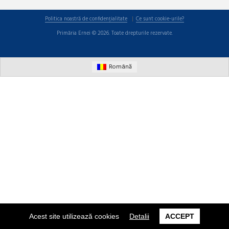
Politica noastră de confidențialitate
Ce sunt cookie-urile?
Primăria Ernei © 2026. Toate drepturile rezervate.
Română
Acest site utilizează cookies
Detalii
ACCEPT