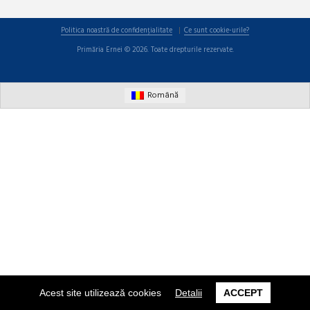
Politica noastră de confidențialitate
Ce sunt cookie-urile?
Primăria Ernei © 2026. Toate drepturile rezervate.
Română
Acest site utilizează cookies
Detalii
ACCEPT