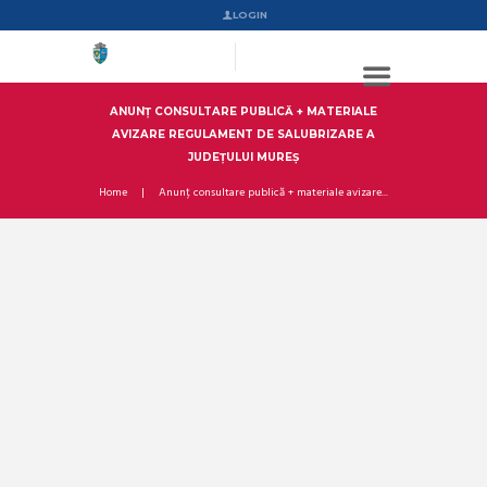
LOGIN
ANUNȚ CONSULTARE PUBLICĂ + MATERIALE
AVIZARE REGULAMENT DE SALUBRIZARE A
JUDEȚULUI MUREȘ
Home
Anunț consultare publică + materiale avizare...